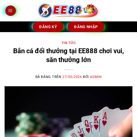
Chuyển
đến
nội
dung
ĐĂNG KÝ
ĐĂNG NHẬP
TIN TỨC
Bắn cá đổi thưởng tại EE888 chơi vui,
săn thưởng lớn
ĐÃ ĐĂNG TRÊN
27/03/2026
BỞI
ADMIN