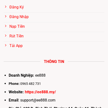
Đăng Ký
Đăng Nhập
Nạp Tiền
Rút Tiền
Tải App
THÔNG TIN
Doanh Nghiệp:
ee888
Phone:
0965 482 731
Website:
https://ee888.my/
Email
:
support@ee888.com