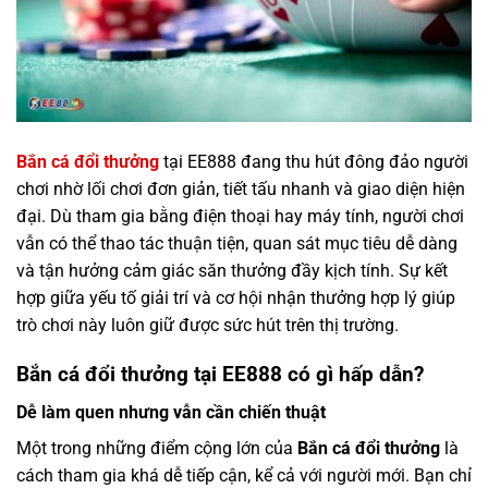
Bắn cá đổi thưởng
tại EE888 đang thu hút đông đảo người
chơi nhờ lối chơi đơn giản, tiết tấu nhanh và giao diện hiện
đại. Dù tham gia bằng điện thoại hay máy tính, người chơi
vẫn có thể thao tác thuận tiện, quan sát mục tiêu dễ dàng
và tận hưởng cảm giác săn thưởng đầy kịch tính. Sự kết
hợp giữa yếu tố giải trí và cơ hội nhận thưởng hợp lý giúp
trò chơi này luôn giữ được sức hút trên thị trường.
Bắn cá đổi thưởng tại EE888 có gì hấp dẫn?
Dễ làm quen nhưng vẫn cần chiến thuật
Một trong những điểm cộng lớn của
Bắn cá đổi thưởng
là
cách tham gia khá dễ tiếp cận, kể cả với người mới. Bạn chỉ