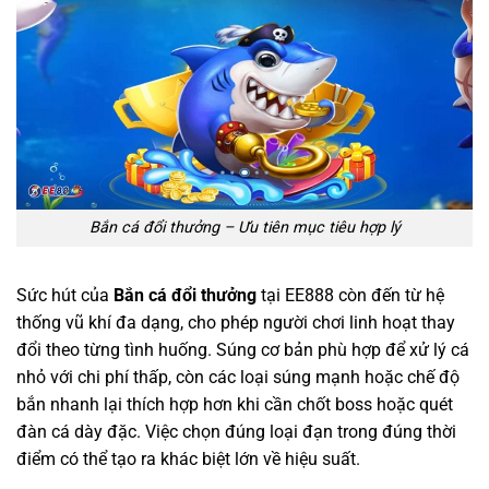
Bắn cá đổi thưởng – Ưu tiên mục tiêu hợp lý
Sức hút của
Bắn cá đổi thưởng
tại EE888 còn đến từ hệ
thống vũ khí đa dạng, cho phép người chơi linh hoạt thay
đổi theo từng tình huống. Súng cơ bản phù hợp để xử lý cá
nhỏ với chi phí thấp, còn các loại súng mạnh hoặc chế độ
bắn nhanh lại thích hợp hơn khi cần chốt boss hoặc quét
đàn cá dày đặc. Việc chọn đúng loại đạn trong đúng thời
điểm có thể tạo ra khác biệt lớn về hiệu suất.