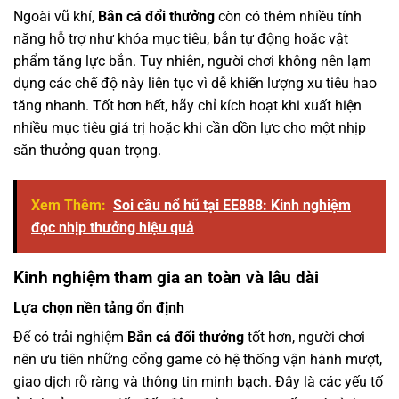
Ngoài vũ khí,
Bắn cá đổi thưởng
còn có thêm nhiều tính
năng hỗ trợ như khóa mục tiêu, bắn tự động hoặc vật
phẩm tăng lực bắn. Tuy nhiên, người chơi không nên lạm
dụng các chế độ này liên tục vì dễ khiến lượng xu tiêu hao
tăng nhanh. Tốt hơn hết, hãy chỉ kích hoạt khi xuất hiện
nhiều mục tiêu giá trị hoặc khi cần dồn lực cho một nhịp
săn thưởng quan trọng.
Xem Thêm:
Soi cầu nổ hũ tại EE888: Kinh nghiệm
đọc nhịp thưởng hiệu quả
Kinh nghiệm tham gia an toàn và lâu dài
Lựa chọn nền tảng ổn định
Để có trải nghiệm
Bắn cá đổi thưởng
tốt hơn, người chơi
nên ưu tiên những cổng game có hệ thống vận hành mượt,
giao dịch rõ ràng và thông tin minh bạch. Đây là các yếu tố