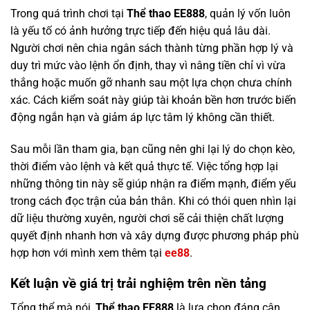
Trong quá trình chơi tại
Thể thao EE888
, quản lý vốn luôn
là yếu tố có ảnh hưởng trực tiếp đến hiệu quả lâu dài.
Người chơi nên chia ngân sách thành từng phần hợp lý và
duy trì mức vào lệnh ổn định, thay vì nâng tiền chỉ vì vừa
thắng hoặc muốn gỡ nhanh sau một lựa chọn chưa chính
xác. Cách kiểm soát này giúp tài khoản bền hơn trước biến
động ngắn hạn và giảm áp lực tâm lý không cần thiết.
Sau mỗi lần tham gia, bạn cũng nên ghi lại lý do chọn kèo,
thời điểm vào lệnh và kết quả thực tế. Việc tổng hợp lại
những thông tin này sẽ giúp nhận ra điểm mạnh, điểm yếu
trong cách đọc trận của bản thân. Khi có thói quen nhìn lại
dữ liệu thường xuyên, người chơi sẽ cải thiện chất lượng
quyết định nhanh hơn và xây dựng được phương pháp phù
hợp hơn với mình xem thêm tại
ee88
.
Kết luận về giá trị trải nghiệm trên nền tảng
Tổng thể mà nói,
Thể thao EE888
là lựa chọn đáng cân