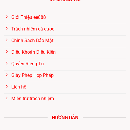
Giới Thiệu ee888
Trách nhiệm cá cược
Chính Sách Bảo Mật
Điều Khoản Điều Kiện
Quyền Riêng Tư
Giấy Phép Hợp Pháp
Liên hệ
Miên trừ trách nhiệm
HƯỚNG DẪN