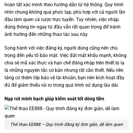
hoàn tất xác minh theo hướng dẫn từ hệ thống. Quy trình
nhìn chung không quá phức tạp, phù hợp với cả người lần
đầu làm quen cá cược trực tuyến. Tuy nhiên, việc nhập
đúng thông tin ngay từ đầu vẫn rất quan trọng để tránh
ảnh hưởng đến những thao tác sau này.
Song hành với việc đăng ký, người dùng cũng nên chú
trọng đến yếu tố bảo mật. Việc đặt mật khẩu mạnh, không
chia sẻ mã xác thực và hạn chế đăng nhập trên thiết bị lạ
là những nguyên tắc cơ bản nhưng rất cần thiết. Nếu nền
tảng có thêm lớp bảo vệ tài khoản, bạn nên kích hoạt đầy
đủ để giảm thiểu rủi ro trong quá trình sử dụng lâu dài.
Nạp rút minh bạch giúp kiểm soát tốt dòng tiền
Thể thao EE888 – Quy trình đăng ký đơn giản, dễ làm quen