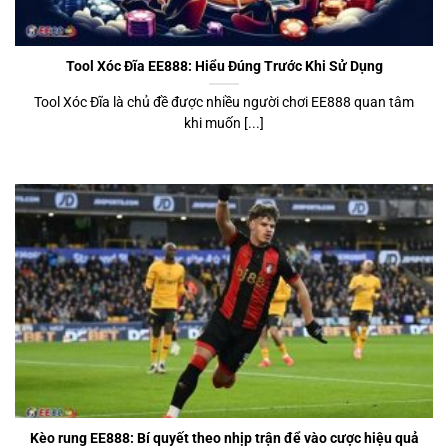
Tool Xóc Đĩa EE888: Hiểu Đúng Trước Khi Sử Dụng
Tool Xóc Đĩa là chủ đề được nhiều người chơi EE888 quan tâm
khi muốn [...]
Kèo rung EE888: Bí quyết theo nhịp trận để vào cược hiệu quả