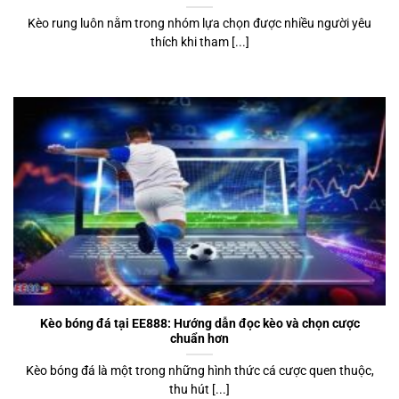
Kèo rung luôn nằm trong nhóm lựa chọn được nhiều người yêu
thích khi tham [...]
Kèo bóng đá tại EE888: Hướng dẫn đọc kèo và chọn cược
chuẩn hơn
Kèo bóng đá là một trong những hình thức cá cược quen thuộc,
thu hút [...]