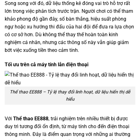
Song song với đó, dữ liệu thống kê đóng vai trò hỗ trợ rất
lớn trong việc phân tích trước trận. Người chơi có thể tham
khảo phong độ gần đây, số bàn thắng, hiệu suất phòng
ngự hoặc xu hướng thi đấu của hai đội để đưa ra lựa chọn
có cơ sở hơn. Dù không thể thay thế hoàn toàn kinh
nghiệm cá nhân, nhưng các thông số này vẫn giúp giảm
bớt việc xuống tiền theo cảm tính.
Tối ưu trên cả máy tính lẫn điện thoại
Thể thao EE888 – Tỷ lệ thay đổi linh hoạt, dữ liệu hiển thị dễ
hiểu
Với
Thể thao EE888
, trải nghiệm trên nhiều thiết bị được
duy trì tương đối ổn định, từ máy tính cho đến điện thoại
thông minh. Đây là điểm quan trọng với những ai thường