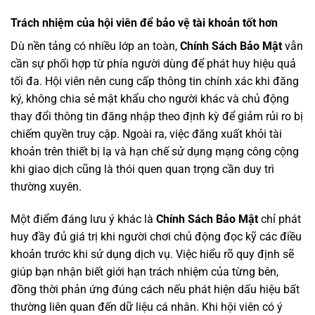
Trách nhiệm của hội viên để bảo vệ tài khoản tốt hơn
Dù nền tảng có nhiều lớp an toàn,
Chính Sách Bảo Mật
vẫn
cần sự phối hợp từ phía người dùng để phát huy hiệu quả
tối đa. Hội viên nên cung cấp thông tin chính xác khi đăng
ký, không chia sẻ mật khẩu cho người khác và chủ động
thay đổi thông tin đăng nhập theo định kỳ để giảm rủi ro bị
chiếm quyền truy cập. Ngoài ra, việc đăng xuất khỏi tài
khoản trên thiết bị lạ và hạn chế sử dụng mạng công cộng
khi giao dịch cũng là thói quen quan trọng cần duy trì
thường xuyên.
Một điểm đáng lưu ý khác là
Chính Sách Bảo Mật
chỉ phát
huy đầy đủ giá trị khi người chơi chủ động đọc kỹ các điều
khoản trước khi sử dụng dịch vụ. Việc hiểu rõ quy định sẽ
giúp bạn nhận biết giới hạn trách nhiệm của từng bên,
đồng thời phản ứng đúng cách nếu phát hiện dấu hiệu bất
thường liên quan đến dữ liệu cá nhân. Khi hội viên có ý