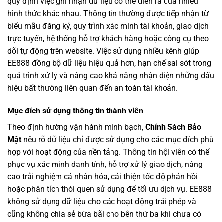
quy định việc ghi nhận dữ liệu có thể diễn ra qua nhiều
hình thức khác nhau. Thông tin thường được tiếp nhận từ
biểu mẫu đăng ký, quy trình xác minh tài khoản, giao dịch
trực tuyến, hệ thống hỗ trợ khách hàng hoặc công cụ theo
dõi tự động trên website. Việc sử dụng nhiều kênh giúp
EE888 đồng bộ dữ liệu hiệu quả hơn, hạn chế sai sót trong
quá trình xử lý và nâng cao khả năng nhận diện những dấu
hiệu bất thường liên quan đến an toàn tài khoản.
Mục đích sử dụng thông tin thành viên
Theo định hướng vận hành minh bạch,
Chính Sách Bảo
Mật
nêu rõ dữ liệu chỉ được sử dụng cho các mục đích phù
hợp với hoạt động của nền tảng. Thông tin hội viên có thể
phục vụ xác minh danh tính, hỗ trợ xử lý giao dịch, nâng
cao trải nghiệm cá nhân hóa, cải thiện tốc độ phản hồi
hoặc phân tích thói quen sử dụng để tối ưu dịch vụ. EE888
không sử dụng dữ liệu cho các hoạt động trái phép và
cũng không chia sẻ bừa bãi cho bên thứ ba khi chưa có