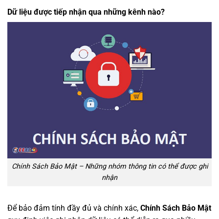
Dữ liệu được tiếp nhận qua những kênh nào?
Chính Sách Bảo Mật – Những nhóm thông tin có thể được ghi
nhận
Để bảo đảm tính đầy đủ và chính xác,
Chính Sách Bảo Mật