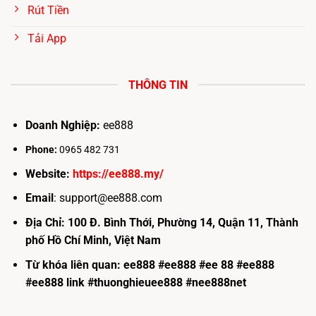
Rút Tiền
Tải App
THÔNG TIN
Doanh Nghiệp:
ee888
Phone:
0965 482 731
Website:
https://ee888.my/
Email
:
support@ee888.com
Địa Chỉ:
100 Đ. Bình Thới, Phường 14, Quận 11, Thành
phố Hồ Chí Minh, Việt Nam
Từ khóa liên quan: ee888 #ee888 #ee 88 #ee888
#ee888 link #thuonghieuee888 #nee888net