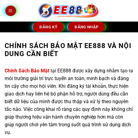
Chuyển
đến
nội
dung
ĐĂNG KÝ
ĐĂNG NHẬP
CHÍNH SÁCH BẢO MẬT EE888 VÀ NỘI
DUNG CẦN BIẾT
Chính Sách Bảo Mật
tại EE888 được xây dựng nhằm tạo ra
môi trường giải trí trực tuyến an toàn, minh bạch và đáng
tin cậy cho mọi hội viên. Khi đăng ký tài khoản, thực hiện
giao dịch hay liên hệ bộ phận hỗ trợ, người dùng đều cần
biết dữ liệu của mình được thu thập và xử lý theo nguyên
tắc nào. Việc công khai rõ ràng các quy định này không chỉ
giúp thương hiệu vận hành chuyên nghiệp hơn mà còn
giúp người chơi yên tâm trong suốt quá trình sử dụng dịch
vụ.