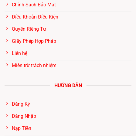
Chính Sách Bảo Mật
Điều Khoản Điều Kiện
Quyền Riêng Tư
Giấy Phép Hợp Pháp
Liên hệ
Miên trừ trách nhiệm
HƯỚNG DẪN
Đăng Ký
Đăng Nhập
Nạp Tiền