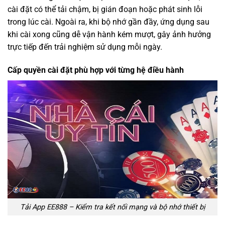
cài đặt có thể tải chậm, bị gián đoạn hoặc phát sinh lỗi
trong lúc cài. Ngoài ra, khi bộ nhớ gần đầy, ứng dụng sau
khi cài xong cũng dễ vận hành kém mượt, gây ảnh hưởng
trực tiếp đến trải nghiệm sử dụng mỗi ngày.
Cấp quyền cài đặt phù hợp với từng hệ điều hành
Tải App EE888 – Kiểm tra kết nối mạng và bộ nhớ thiết bị