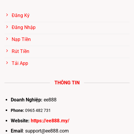
Đăng Ký
Đăng Nhập
Nạp Tiền
Rút Tiền
Tải App
THÔNG TIN
Doanh Nghiệp:
ee888
Phone:
0965 482 731
Website:
https://ee888.my/
Email
:
support@ee888.com