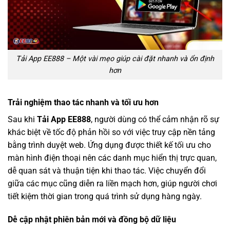
Tải App EE888 – Một vài mẹo giúp cài đặt nhanh và ổn định
hơn
Trải nghiệm thao tác nhanh và tối ưu hơn
Sau khi
Tải App EE888
, người dùng có thể cảm nhận rõ sự
khác biệt về tốc độ phản hồi so với việc truy cập nền tảng
bằng trình duyệt web. Ứng dụng được thiết kế tối ưu cho
màn hình điện thoại nên các danh mục hiển thị trực quan,
dễ quan sát và thuận tiện khi thao tác. Việc chuyển đổi
giữa các mục cũng diễn ra liền mạch hơn, giúp người chơi
tiết kiệm thời gian trong quá trình sử dụng hàng ngày.
Dễ cập nhật phiên bản mới và đồng bộ dữ liệu