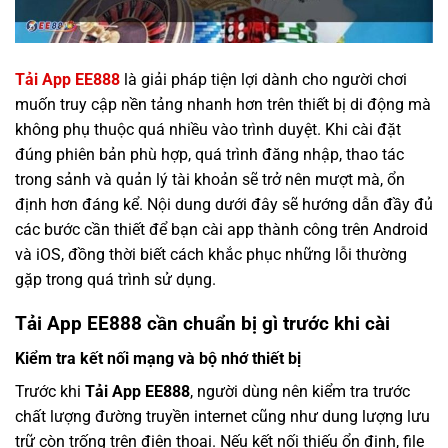
Tải App EE888
là giải pháp tiện lợi dành cho người chơi
muốn truy cập nền tảng nhanh hơn trên thiết bị di động mà
không phụ thuộc quá nhiều vào trình duyệt. Khi cài đặt
đúng phiên bản phù hợp, quá trình đăng nhập, thao tác
trong sảnh và quản lý tài khoản sẽ trở nên mượt mà, ổn
định hơn đáng kể. Nội dung dưới đây sẽ hướng dẫn đầy đủ
các bước cần thiết để bạn cài app thành công trên Android
và iOS, đồng thời biết cách khắc phục những lỗi thường
gặp trong quá trình sử dụng.
Tải App EE888 cần chuẩn bị gì trước khi cài
Kiểm tra kết nối mạng và bộ nhớ thiết bị
Trước khi
Tải App EE888
, người dùng nên kiểm tra trước
chất lượng đường truyền internet cũng như dung lượng lưu
trữ còn trống trên điện thoại. Nếu kết nối thiếu ổn định, file