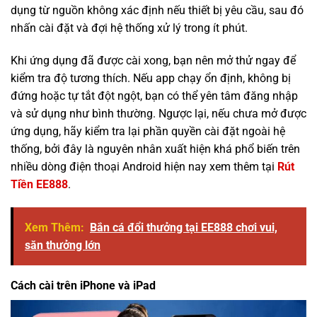
dụng từ nguồn không xác định nếu thiết bị yêu cầu, sau đó
nhấn cài đặt và đợi hệ thống xử lý trong ít phút.
Khi ứng dụng đã được cài xong, bạn nên mở thử ngay để
kiểm tra độ tương thích. Nếu app chạy ổn định, không bị
đứng hoặc tự tắt đột ngột, bạn có thể yên tâm đăng nhập
và sử dụng như bình thường. Ngược lại, nếu chưa mở được
ứng dụng, hãy kiểm tra lại phần quyền cài đặt ngoài hệ
thống, bởi đây là nguyên nhân xuất hiện khá phổ biến trên
nhiều dòng điện thoại Android hiện nay xem thêm tại
Rút
Tiền EE888
.
Xem Thêm:
Bắn cá đổi thưởng tại EE888 chơi vui,
săn thưởng lớn
Cách cài trên iPhone và iPad