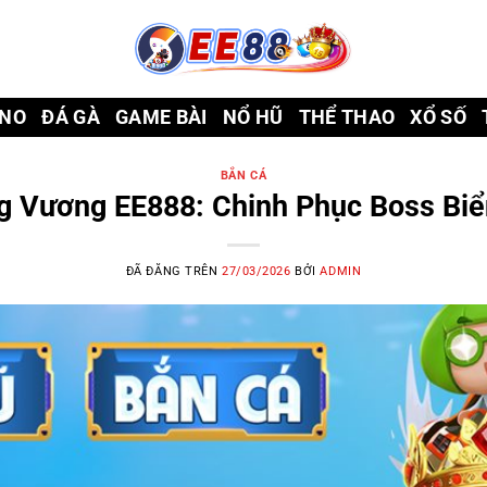
INO
ĐÁ GÀ
GAME BÀI
NỔ HŨ
THỂ THAO
XỔ SỐ
BẮN CÁ
g Vương EE888: Chinh Phục Boss Bi
ĐÃ ĐĂNG TRÊN
27/03/2026
BỞI
ADMIN