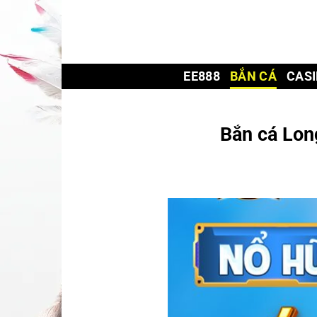
Chuyển
đến
nội
dung
EE888
BẮN CÁ
CAS
Bắn cá Lon