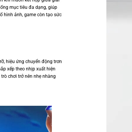
thống mục tiêu đa dạng, giúp
tố hình ảnh, game còn tạo sức
rỡ, hiệu ứng chuyển động trơn
sắp xếp theo nhịp xuất hiện
 trò chơi trở nên nhẹ nhàng